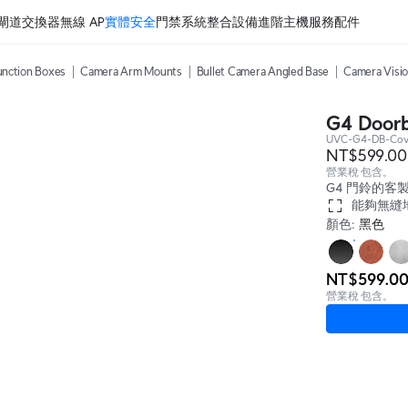
閘道
交換器
無線 AP
實體安全
門禁系統
整合設備
進階主機服務
配件
nction Boxes
Camera Arm Mounts
Bullet Camera Angled Base
Camera Visi
G4 Doorb
UVC-G4-DB-Cove
NT$599.00
營業稅 包含。
G4 門鈴的客
能夠無縫
顏色
:
黑色
NT$599.0
營業稅 包含。