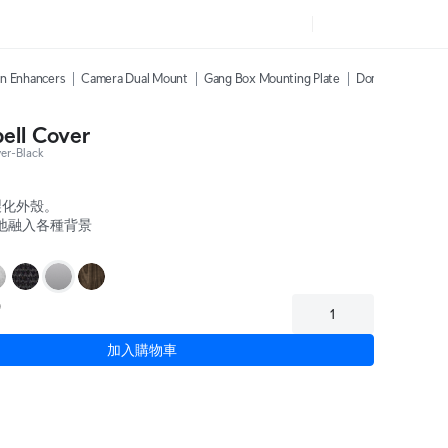
on Enhancers
Camera Dual Mount
Gang Box Mounting Plate
Dome Camera We
ell Cover
r-Black
製化外殼。
地融入各種背景
0
加入購物車