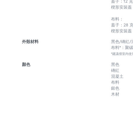
蓋子：12 克
楔形安裝蓋：
布料：
蓋子：28 克
楔形安裝蓋：
外殼材料
黑色/磚紅
布料*：聚
*建議僅室內使
顏色
黑色
磚紅
混凝土
布料
銀色
木材