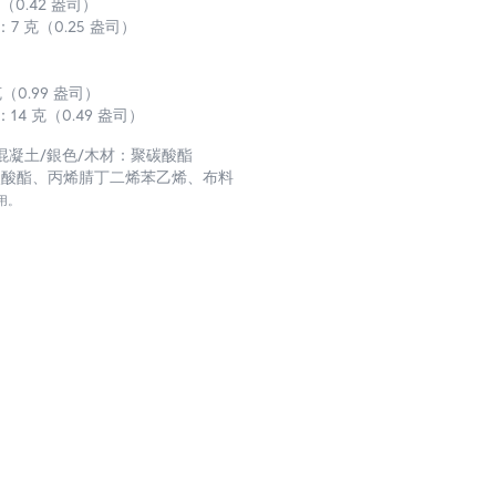
（0.42 盎司）
7 克（0.25 盎司）
（0.99 盎司）
14 克（0.49 盎司）
/混凝土/銀色/木材：聚碳酸酯
碳酸酯、丙烯腈丁二烯苯乙烯、布料
用。