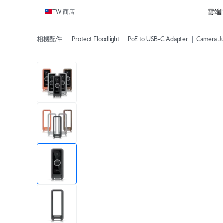
雲端
TW 商店
相機配件
Protect Floodlight
PoE to USB-C Adapter
Camera Ju