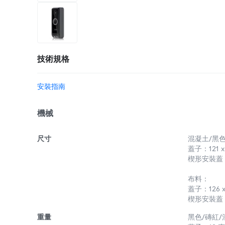
+4
更多
技術規格
安裝指南
機械
尺寸
混凝土/黑色
蓋子：121 x 
楔形安裝蓋：121
布料：
蓋子：126 x 
楔形安裝蓋：126
重量
黑色/磚紅/