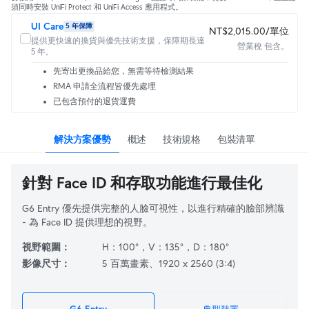
須同時安裝 UniFi Protect 和 UniFi Access 應用程式。
UI Care
5 年保障
NT$2,015.00/單位
提供更快速的換貨與優先技術支援，保障期長達
營業稅 包含。
5 年。
先寄出更換品給您，無需等待檢測結果
RMA 申請全流程皆優先處理
已包含預付的退貨運費
解決方案優勢
概述
技術規格
包裝清單
針對 Face ID 和存取功能進行最佳化
G6 Entry 優先提供完整的人臉可視性，以進行精確的臉部辨識
- 為 Face ID 提供理想的視野。
視野範圍：
H：100°，V：135°，D：180°
影像尺寸：
5 百萬畫素、1920 x 2560 (3:4)