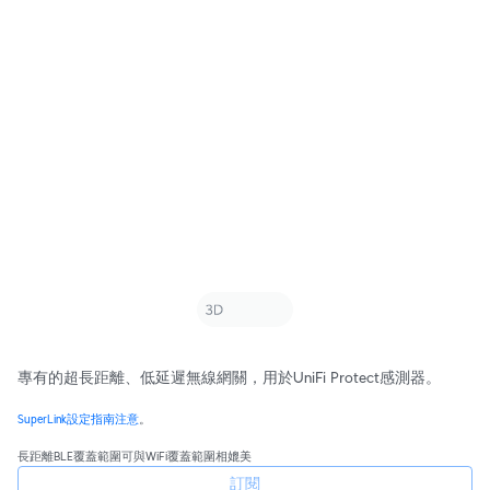
專有的超長距離、低延遲無線網關，用於UniFi Protect感測器。
SuperLink設定指南注意
。
長距離BLE覆蓋範圍可與WiFi覆蓋範圍相媲美
訂閱