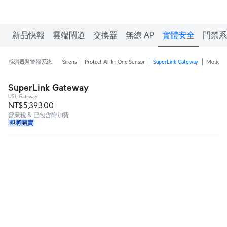
新品快報
雲端閘道
交換器
無線 AP
實體安全
門禁系
感測器與警報系統
Sirens
Protect All-In-One Sensor
SuperLink Gateway
Motion 
SuperLink Gateway
USL-Gateway
NT$5,393.00
營業稅 & 已包含附加費
即將開賣