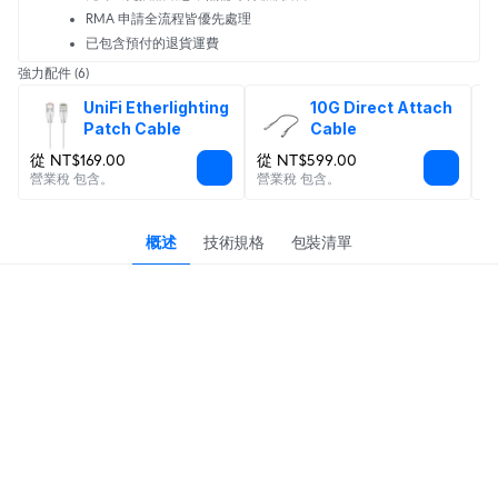
RMA 申請全流程皆優先處理
已包含預付的退貨運費
強力配件
(6)
UniFi Etherlighting 
10G Direct Attach 
Patch Cable
Cable
從 NT$169.00
從 NT$599.00
從
營業稅 包含。
營業稅 包含。
營
概述
技術規格
包裝清單