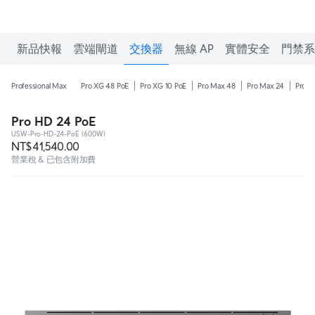
新品快報
雲端閘道
交換器
無線 AP
實體安全
門禁系
Professional Max
Pro XG 48 PoE
Pro XG 10 PoE
Pro Max 48
Pro Max 24
Pro M
Pro HD 24 PoE
USW-Pro-HD-24-PoE (600W)
NT$41,540.00
營業稅 & 已包含附加費