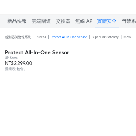
新品快報
雲端閘道
交換器
無線 AP
實體安全
門禁系
感測器與警報系統
Sirens
Protect All-In-One Sensor
SuperLink Gateway
Motion 
Protect All-In-One Sensor
UP-Sense
NT$2,299.00
營業稅 包含。