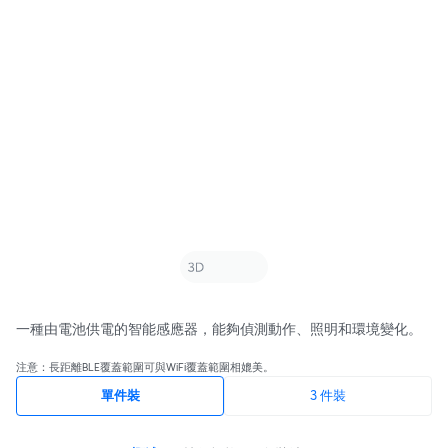
一種由電池供電的智能感應器，能夠偵測動作、照明和環境變化。
注意：長距離BLE覆蓋範圍可與WiFi覆蓋範圍相媲美。
單件裝
3 件裝