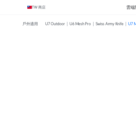
雲端
TW 商店
戶外適用
U7 Outdoor
U6 Mesh Pro
Swiss Army Knife
U7 