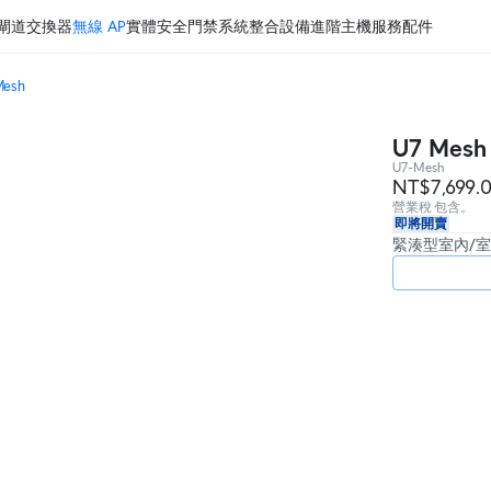
閘道
交換器
無線 AP
實體安全
門禁系統
整合設備
進階主機服務
配件
Mesh
U7 Mesh
U7-Mesh
NT$7,699.
營業稅 包含。
即將開賣
緊湊型室內/室外