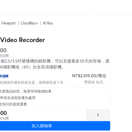
t Viewport
CloudKey+
AI Key
Video Recorder
.00
含附加費
個2.5/3.5吋硬碟槽的錄影機，可以支援最多30天的存储，適
4K攝影機或（60）台全高清攝影機。
NT$2,015.00/單位
 年保障
營業稅 包含。
的換貨與優先技術支援，保障期長達 5 年。
出更換品給您，無需等待檢測結果
A 申請全流程皆優先處理
含預付的退貨運費
.00
含附加費
加入購物車