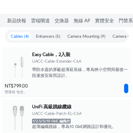
新品快報
雲端閘道
交換器
無線 AP
實體安全
門禁系
Cables (4)
Enhancers (5)
Camera Mounting (9)
Camera Enh
Easy Cable，2入裝
UACC-Cable-Extender-C6A
帶防水蓋的屏蔽超薄延長線，專為狹小空間與最後一
段連接安裝而設計。
NT$799.00
營業稅 包含。
UniFi 高級跳線纜線
UACC-Cable-Patch-EL-C6A
1/2.5/5/10 GbE
編織的
超薄編織跳線，專為10 GbE網路設計和優化。